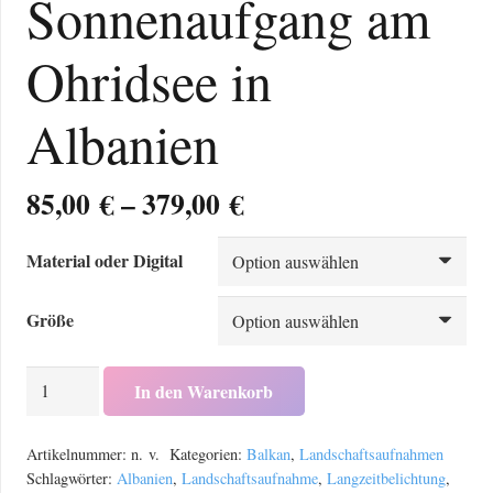
Sonnenaufgang am
Ohridsee in
Albanien
Preisspanne:
85,00
€
–
379,00
€
85,00 €
bis
Material oder Digital
379,00 €
Größe
Sonnenaufgang
In den Warenkorb
am
Ohridsee
Artikelnummer:
n. v.
Kategorien:
Balkan
,
Landschaftsaufnahmen
in
Schlagwörter:
Albanien
,
Landschaftsaufnahme
,
Langzeitbelichtung
,