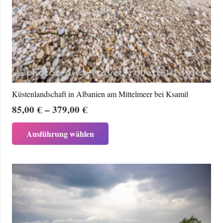
Küstenlandschaft in Albanien am Mittelmeer bei Ksamil
Preisspanne:
85,00
€
–
379,00
€
85,00 €
Dieses
Ausführung wählen
bis
Produkt
379,00 €
weist
mehrere
Varianten
auf.
Die
Optionen