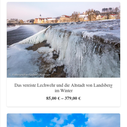
bis
379,00 €
Das vereiste Lechwehr und die Altstadt von Landsberg
im Winter
Preisspanne:
85,00
€
–
379,00
€
85,00 €
bis
379,00 €