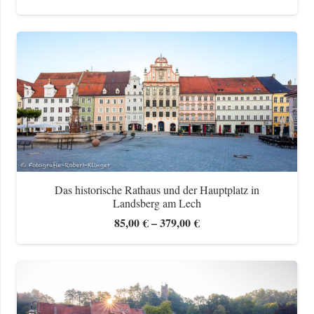
85,00 €
bis
379,00 €
Das historische Rathaus und der Hauptplatz in
Landsberg am Lech
Preisspanne:
85,00
€
–
379,00
€
85,00 €
bis
379,00 €