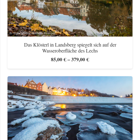
Das Klösterl in Landsberg spiegelt sich auf der
Wasseroberfläche des Lechs
Preisspanne:
85,00
€
–
379,00
€
85,00 €
bis
379,00 €