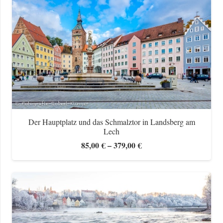
Der Hauptplatz und das Schmalztor in Landsberg am
Lech
Preisspanne:
85,00
€
–
379,00
€
85,00 €
bis
379,00 €