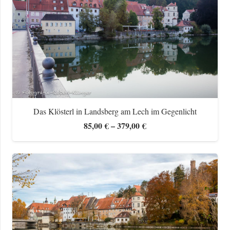
Das Klösterl in Landsberg am Lech im Gegenlicht
Preisspanne:
85,00
€
–
379,00
€
85,00 €
bis
379,00 €