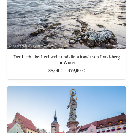
Der Lech, das Lechwehr und die Altstadt von Landsberg
im Winter
Preisspanne:
85,00
€
–
379,00
€
85,00 €
bis
379,00 €