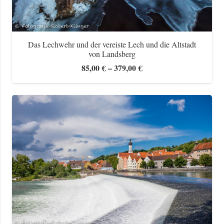
Das Lechwehr und der vereiste Lech und die Altstadt
von Landsberg
Preisspanne:
85,00
€
–
379,00
€
85,00 €
bis
379,00 €