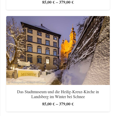
Preisspanne:
85,00
€
–
379,00
€
85,00 €
bis
379,00 €
Das Stadtmuseum und die Heilig-Kreuz-Kirche in
Landsberg im Winter bei Schnee
Preisspanne:
85,00
€
–
379,00
€
85,00 €