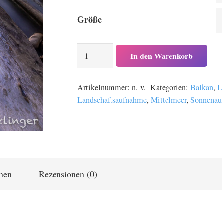
Größe
Küstenlandschaft
In den Warenkorb
in
Albanien
Artikelnummer:
n. v.
Kategorien:
Balkan
,
L
am
Landschaftsaufnahme
,
Mittelmeer
,
Sonnenau
Mittelmeer
Menge
onen
Rezensionen (0)