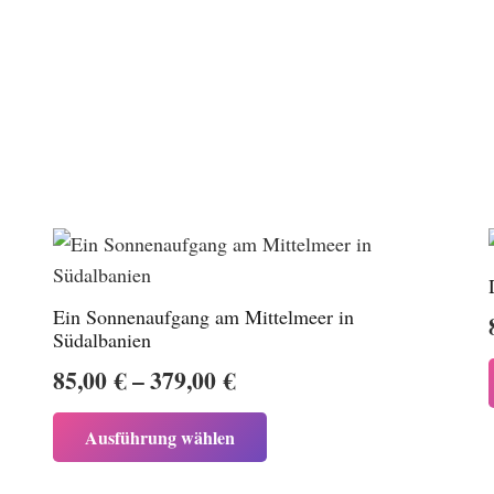
Ein Sonnenaufgang am Mittelmeer in
Südalbanien
Preisspanne:
85,00
€
–
379,00
€
85,00 €
Dieses
Ausführung wählen
bis
Produkt
weist
379,00 €