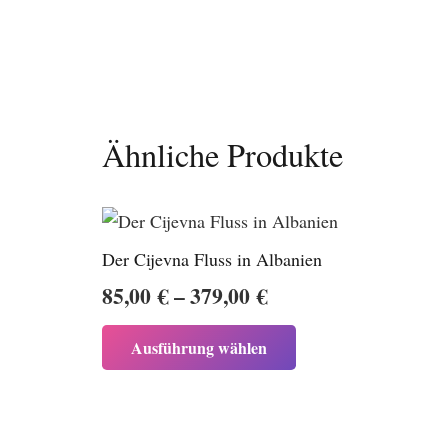
Ähnliche Produkte
Der Cijevna Fluss in Albanien
Preisspanne:
85,00
€
–
379,00
€
85,00 €
Dieses
Ausführung wählen
bis
Produkt
weist
379,00 €
mehrere
Varianten