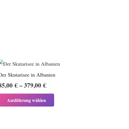
Der Skutarisee in Albanien
Preisspanne:
85,00
€
–
379,00
€
85,00 €
Dieses
Ausführung wählen
bis
Produkt
weist
379,00 €
mehrere
Varianten