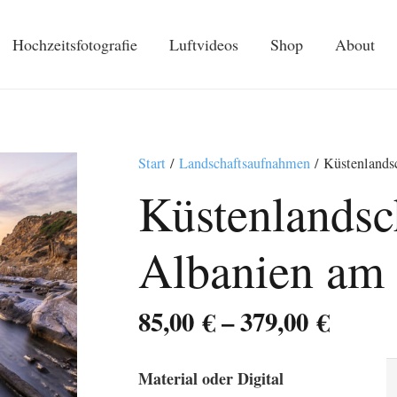
Hochzeitsfotografie
Luftvideos
Shop
About
Start
/
Landschaftsaufnahmen
/ Küstenlandsc
Küstenlandsc
Albanien am 
Preis
85,00
€
–
379,00
€
85,00 
bis
Material oder Digital
379,00