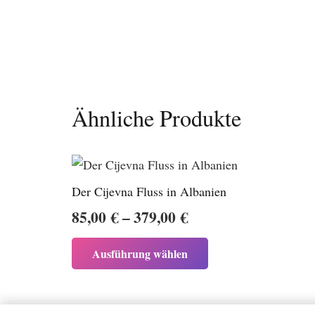
Ähnliche Produkte
Der Cijevna Fluss in Albanien
Preisspanne:
85,00
€
–
379,00
€
85,00 €
Dieses
Ausführung wählen
bis
Produkt
weist
379,00 €
mehrere