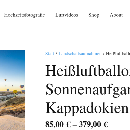
Hochzeitsfotografie
Luftvideos
Shop
About
Start
/
Landschaftsaufnahmen
/ Heißluftball
Heißluftballo
Sonnenaufga
Kappadokien 
Preis
85,00
€
–
379,00
€