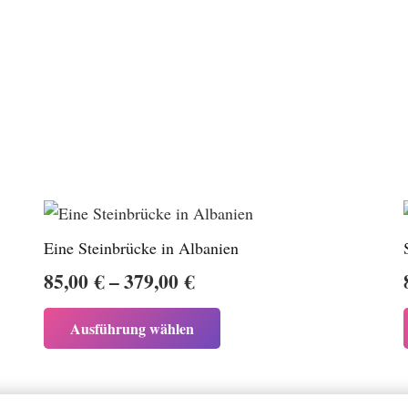
Eine Steinbrücke in Albanien
Preisspanne:
85,00
€
–
379,00
€
85,00 €
Dieses
Ausführung wählen
bis
Produkt
weist
379,00 €
mehrere