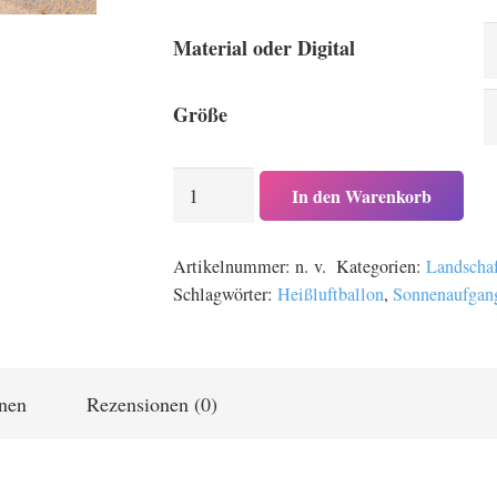
85,00 
bis
Material oder Digital
379,00
Größe
Heißluftballone
In den Warenkorb
bei
Sonnenaufgang
Artikelnummer:
n. v.
Kategorien:
Landscha
in
Schlagwörter:
Heißluftballon
,
Sonnenaufgan
Kappadokien
in
der
Türkei
onen
Rezensionen (0)
Menge