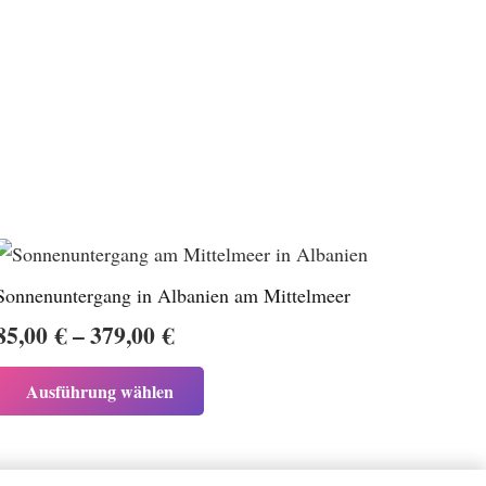
Sonnenuntergang in Albanien am Mittelmeer
Preisspanne:
85,00
€
–
379,00
€
85,00 €
Dieses
Ausführung wählen
bis
Produkt
weist
379,00 €
mehrere