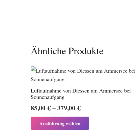
Ähnliche Produkte
Luftaufnahme von Diessen am Ammersee bei
Sonnenaufgang
Preisspanne:
85,00
€
–
379,00
€
85,00 €
Dieses
Ausführung wählen
bis
Produkt
weist
379,00 €