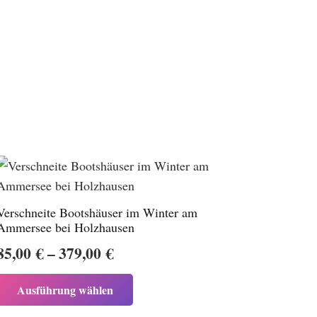
Verschneite Bootshäuser im Winter am
Ammersee bei Holzhausen
Preisspanne:
85,00
€
–
379,00
€
85,00 €
Dieses
Ausführung wählen
bis
Produkt
weist
379,00 €