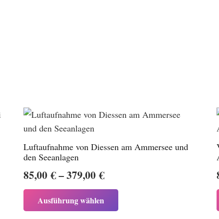
Stegen
Menge
Luftaufnahme von Diessen am Ammersee und
den Seeanlagen
Preisspanne:
85,00
€
–
379,00
€
85,00 €
Dieses
Ausführung wählen
bis
Produkt
weist
379,00 €