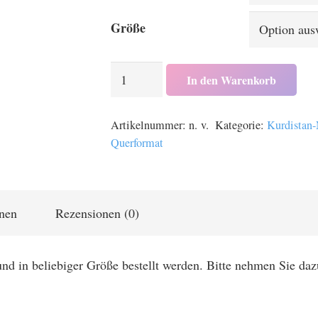
Größe
Zwei
In den Warenkorb
Männer
in
Artikelnummer:
n. v.
Kategorie:
Kurdistan-
Erbil,
Querformat
Kurdistan,
Irak
Menge
onen
Rezensionen (0)
und in beliebiger Größe bestellt werden. Bitte nehmen Sie daz