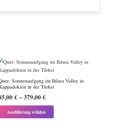
Quer: Sonnenaufgang im Ihlara Valley in
Kappadokien in der Türkei
Preisspanne:
85,00
€
–
379,00
€
85,00 €
Dieses
Ausführung wählen
bis
Produkt
weist
379,00 €