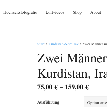
Hochzeitsfotografie
Luftvideos
Shop
About
Start
/
Kurdistan-Nordirak
/ Zwei Männer in 
Zwei Männer 
Kurdistan, Ir
Preis
75,00
€
–
159,00
€
75,00 
bis
Ausführung
159,00