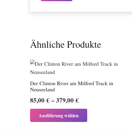
Ähnliche Produkte
Der Clinton River am Milford Track in
Neuseeland
Preisspanne:
85,00
€
–
379,00
€
85,00 €
Dieses
Ausführung wählen
bis
Produkt
weist
379,00 €