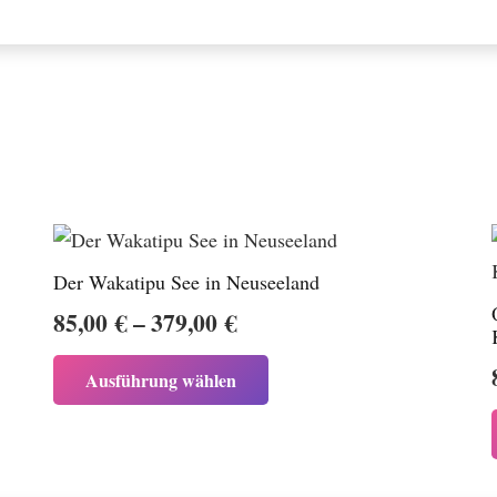
Der Wakatipu See in Neuseeland
Preisspanne:
85,00
€
–
379,00
€
85,00 €
Dieses
Ausführung wählen
bis
Produkt
weist
379,00 €
mehrere
Varianten