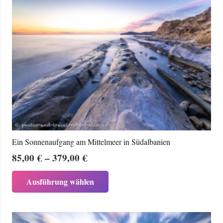
Ein Sonnenaufgang am Mittelmeer in Südalbanien
Preisspanne:
85,00
€
–
379,00
€
85,00 €
Dieses
Ausführung wählen
bis
Produkt
379,00 €
weist
mehrere