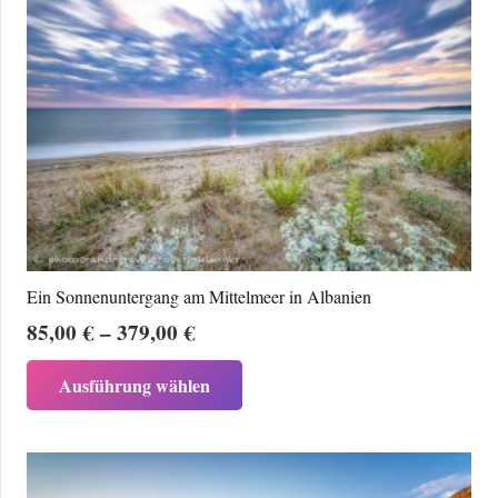
Varianten
auf.
Die
Optionen
können
auf
der
Produktseite
gewählt
werden
Ein Sonnenuntergang am Mittelmeer in Albanien
Preisspanne:
85,00
€
–
379,00
€
85,00 €
Dieses
Ausführung wählen
bis
Produkt
379,00 €
weist
mehrere
Varianten