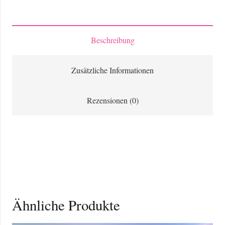
von
Benja
bei
Beschreibung
Permet
Menge
Zusätzliche Informationen
Rezensionen (0)
Ähnliche Produkte