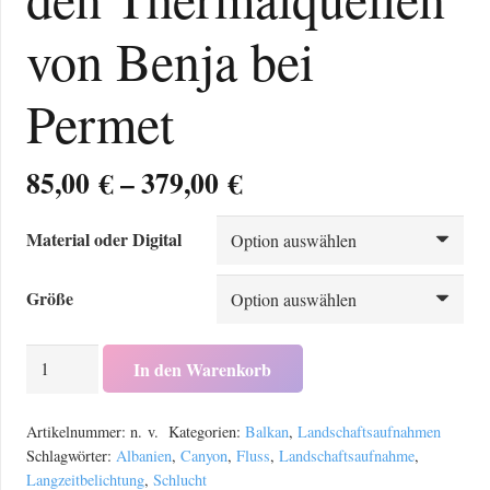
von Benja bei
Permet
Preisspanne:
85,00
€
–
379,00
€
85,00 €
bis
Material oder Digital
379,00 €
Größe
Schlucht,
In den Warenkorb
Canyon
an
Artikelnummer:
n. v.
Kategorien:
Balkan
,
Landschaftsaufnahmen
den
Schlagwörter:
Albanien
,
Canyon
,
Fluss
,
Landschaftsaufnahme
,
Langzeitbelichtung
,
Schlucht
Thermalquellen