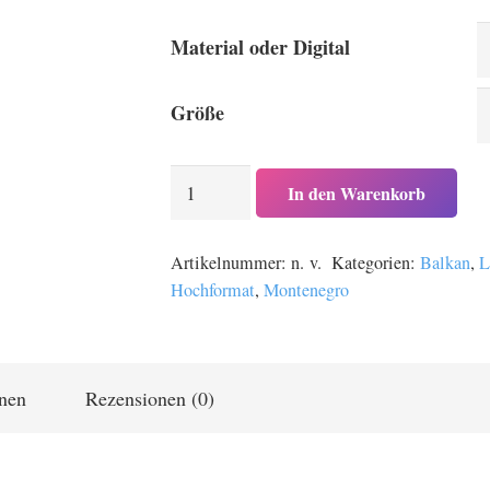
85,00 
bis
Material oder Digital
379,00
Größe
Rijeka
In den Warenkorb
Crnojevica
im
Artikelnummer:
n. v.
Kategorien:
Balkan
,
L
Nationalpark
Hochformat
,
Montenegro
Skutarisee
in
Montenegro
Menge
onen
Rezensionen (0)