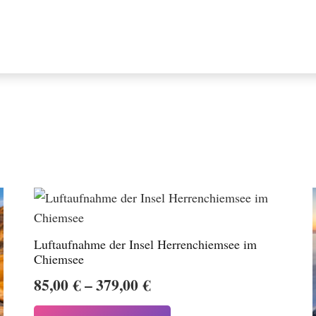
Luftaufnahme der Insel Herrenchiemsee im
Chiemsee
Preisspanne:
85,00
€
–
379,00
€
85,00 €
Dieses