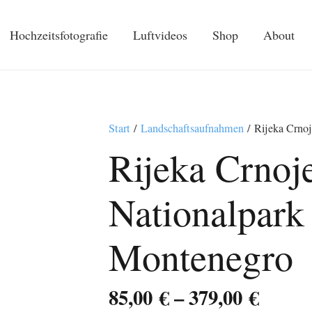
Hochzeitsfotografie
Luftvideos
Shop
About
Start
/
Landschaftsaufnahmen
/ Rijeka Crnoj
Rijeka Crnoj
Nationalpark 
Montenegro
Preis
85,00
€
–
379,00
€