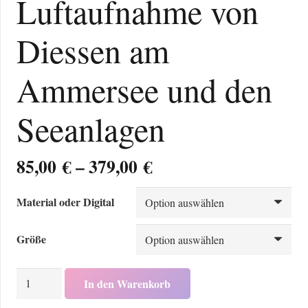
Luftaufnahme von
Diessen am
Ammersee und den
Seeanlagen
Preisspanne:
85,00
€
–
379,00
€
85,00 €
bis
Material oder Digital
379,00 €
Größe
Luftaufnahme
In den Warenkorb
von