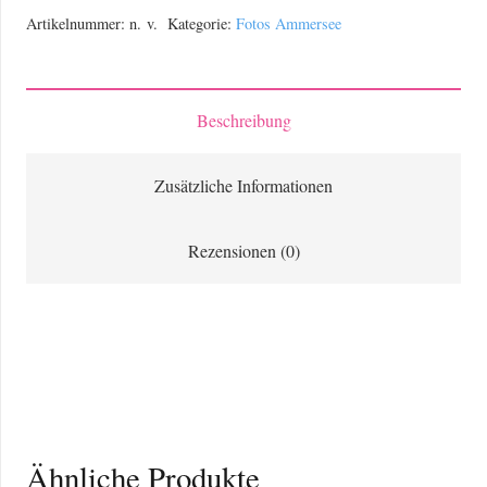
Diessen
Artikelnummer:
n. v.
Kategorie:
Fotos Ammersee
am
Ammersee
und
Beschreibung
den
Seeanlagen
Zusätzliche Informationen
Menge
Rezensionen (0)
Ähnliche Produkte