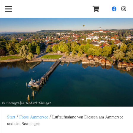
Start
/
Fotos Ammersee
/ Luftaufnahme von Diessen am Ammersee
und den Seeanlagen