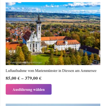
mehrere
Varianten
auf.
Die
Optionen
können
auf
der
Produktseite
gewählt
werden
Luftaufnahme vom Marienmünster in Diessen am Ammersee
Preisspanne:
85,00
€
–
379,00
€
85,00 €
Dieses
Ausführung wählen
bis
Produkt
379,00 €
weist
mehrere