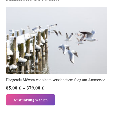
Fliegende Möwen vor einem verschneitem Steg am Ammersee
Preisspanne:
85,00
€
–
379,00
€
85,00 €
Dieses
Ausführung wählen
bis
Produkt
379,00 €
weist