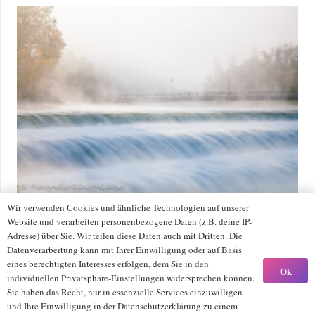
mehrere
Varianten
auf.
Die
Optionen
können
auf
der
Produktseite
gewählt
werden
Wir verwenden Cookies und ähnliche Technologien auf unserer
Foto vom Lechwehr und der Karolinenbrücke in Landsberg im
Website und verarbeiten personenbezogene Daten (z.B. deine IP-
Morgennebel
Adresse) über Sie. Wir teilen diese Daten auch mit Dritten. Die
Preisspanne:
85,00
€
–
379,00
€
Datenverarbeitung kann mit Ihrer Einwilligung oder auf Basis
85,00 €
Dieses
eines berechtigten Interesses erfolgen, dem Sie in den
Ok
individuellen Privatsphäre-Einstellungen widersprechen können.
Ausführung wählen
bis
Produkt
Sie haben das Recht, nur in essenzielle Services einzuwilligen
379,00 €
weist
und Ihre Einwilligung in der Datenschutzerklärung zu einem