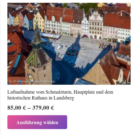
mehrere
Varianten
auf.
Die
Optionen
können
auf
der
Produktseite
gewählt
werden
Luftaufnahme vom Schmalzturm, Hauptplatz und dem
historischen Rathaus in Landsberg
Preisspanne:
85,00
€
–
379,00
€
85,00 €
Dieses
Ausführung wählen
bis
Produkt
379,00 €
weist