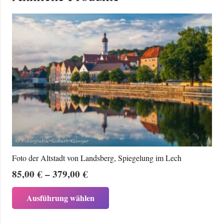
Foto der Altstadt von Landsberg, Spiegelung im Lech
Preisspanne:
85,00
€
–
379,00
€
85,00 €
Dieses
Ausführung wählen
bis
Produkt
379,00 €
weist