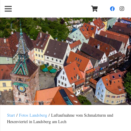
Start
/
Fotos Landsberg
/ Luftaufnahme vom Schmalzturm und
Hexenviertel in Landsberg am Lech