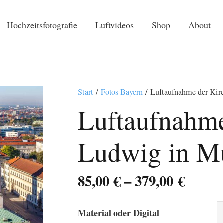
Hochzeitsfotografie
Luftvideos
Shop
About
Start
/
Fotos Bayern
/ Luftaufnahme der Kir
Luftaufnahme
Ludwig in M
Preis
85,00
€
–
379,00
€
85,00 
bis
Material oder Digital
379,00