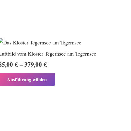
Luftbild vom Kloster Tegernsee am Tegernsee
Preisspanne:
85,00
€
–
379,00
€
85,00 €
Dieses
Ausführung wählen
bis
Produkt
weist
379,00 €
mehrere
Varianten
auf.
Die
Optionen