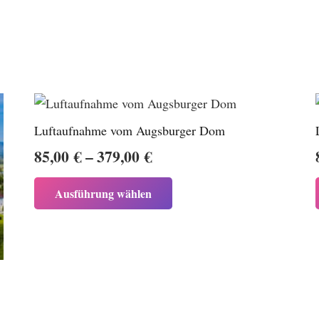
Luftaufnahme vom Augsburger Dom
Preisspanne:
85,00
€
–
379,00
€
85,00 €
Dieses
Ausführung wählen
bis
Produkt
weist
379,00 €
mehrere
Varianten
auf.
Die
Optionen