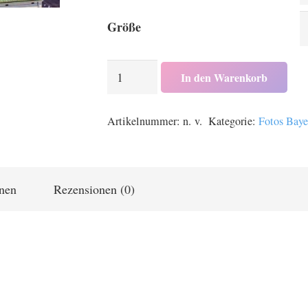
Größe
Luftaufnahme
In den Warenkorb
der
Kirche
Artikelnummer:
n. v.
Kategorie:
Fotos Baye
St.
Ludwig
in
München
onen
Rezensionen (0)
Menge