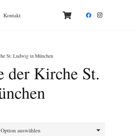
Kontakt
che St. Ludwig in München
 der Kirche St.
ünchen
spanne:
€
 €