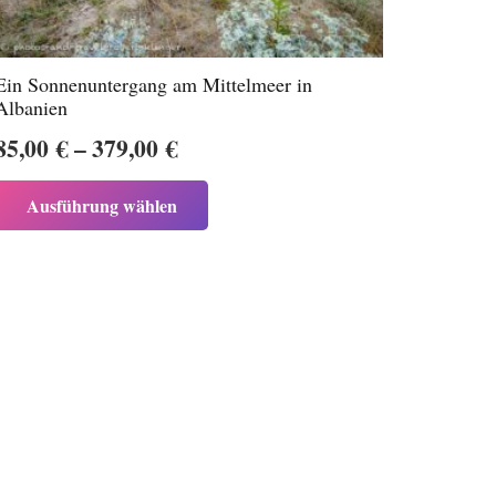
Ein Sonnenuntergang am Mittelmeer in
Albanien
Preisspanne:
85,00
€
–
379,00
€
85,00 €
Dieses
Ausführung wählen
bis
Produkt
weist
379,00 €
mehrere
Varianten
auf.
Die
Optionen
können
auf
der