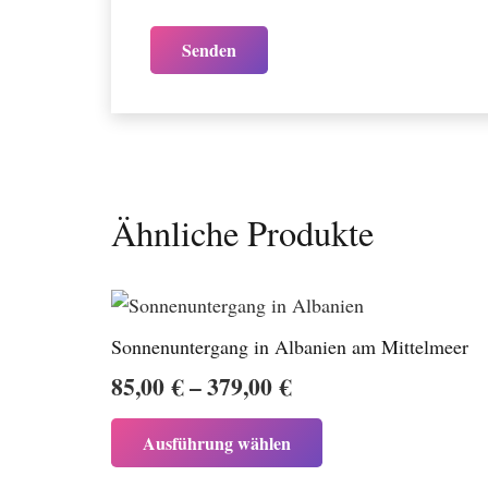
Ähnliche Produkte
Sonnenuntergang in Albanien am Mittelmeer
Preisspanne:
85,00
€
–
379,00
€
85,00 €
Dieses
Ausführung wählen
bis
Produkt
weist
379,00 €