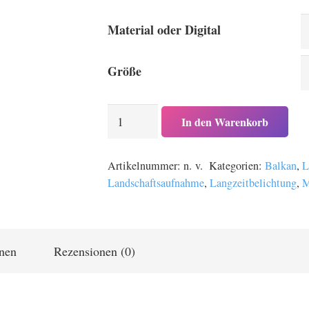
85,00 
bis
Material oder Digital
379,00
Größe
Küstenlandschaft
In den Warenkorb
in
Albanien
Artikelnummer:
n. v.
Kategorien:
Balkan
,
L
am
Landschaftsaufnahme
,
Langzeitbelichtung
,
M
Mittelmeer
bei
Ksamil
Menge
onen
Rezensionen (0)