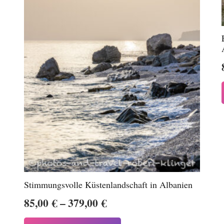
Stimmungsvolle Küstenlandschaft in Albanien
Preisspanne:
85,00
€
–
379,00
€
85,00 €
Dieses