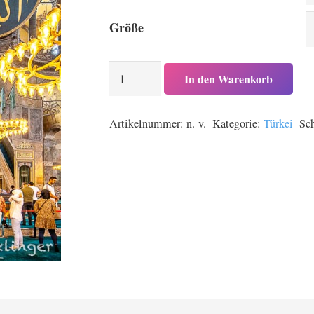
Größe
In
In den Warenkorb
der
blauen
Artikelnummer:
n. v.
Kategorie:
Türkei
Sc
Moschee
in
Istanbul,
Türkei
Menge