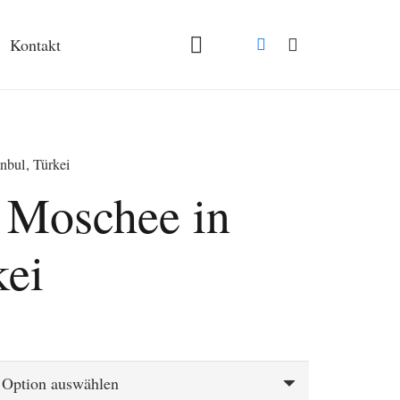
Kontakt
nbul, Türkei
n Moschee in
kei
spanne:
€
 €