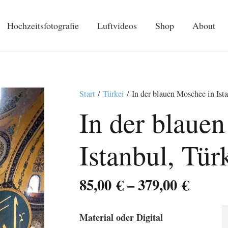
Hochzeitsfotografie
Luftvideos
Shop
About
Start
/
Türkei
/ In der blauen Moschee in Ista
In der blaue
Istanbul, Tür
Preis
85,00
€
–
379,00
€
85,00 
bis
Material oder Digital
379,00