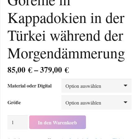
Kappadokien in der
Türkei während der
Morgendämmerung
Preisspanne:
85,00
€
–
379,00
€
85,00 €
bis
Material oder Digital
379,00 €
Größe
Hochformat:
In den Warenkorb
Göreme
in