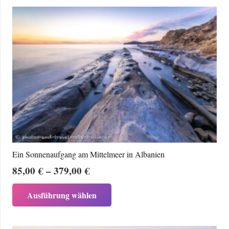
mehrere
Varianten
auf.
Die
Optionen
können
auf
der
Produktseite
gewählt
werden
Ein Sonnenaufgang am Mittelmeer in Albanien
Preisspanne:
85,00
€
–
379,00
€
85,00 €
Dieses
Ausführung wählen
bis
Produkt
379,00 €
weist
mehrere