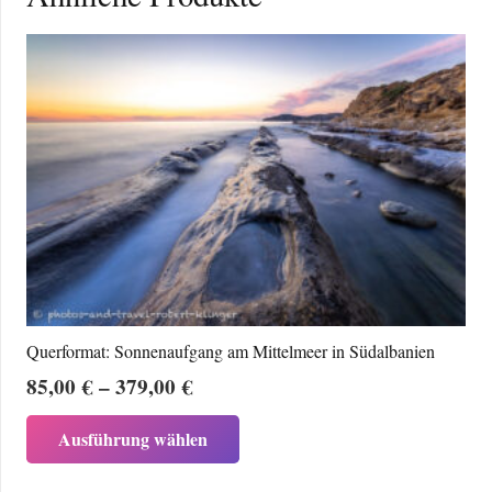
Querformat: Sonnenaufgang am Mittelmeer in Südalbanien
Preisspanne:
85,00
€
–
379,00
€
85,00 €
Dieses
Ausführung wählen
bis
Produkt
379,00 €
weist