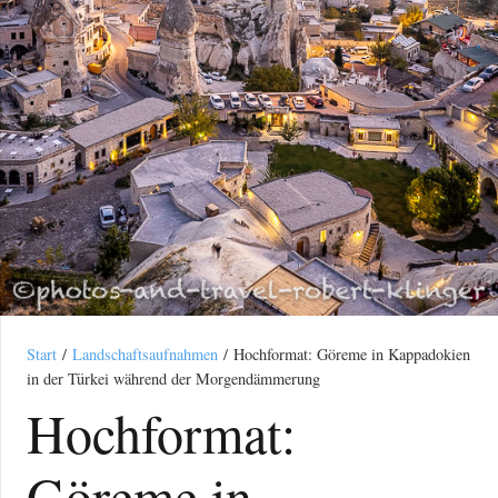
Start
/
Landschaftsaufnahmen
/ Hochformat: Göreme in Kappadokien
in der Türkei während der Morgendämmerung
Hochformat:
Göreme in