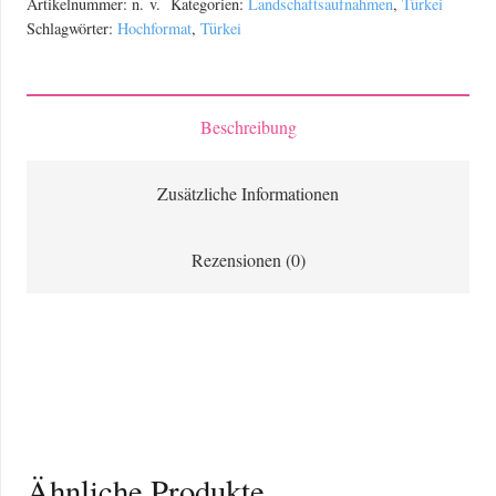
Artikelnummer:
n. v.
Kategorien:
Landschaftsaufnahmen
,
Türkei
Kappadokien
Schlagwörter:
Hochformat
,
Türkei
in
der
Türkei
Beschreibung
während
der
Zusätzliche Informationen
Morgendämmerung
Menge
Rezensionen (0)
Ähnliche Produkte