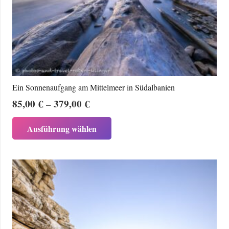
können
auf
der
Produktseite
gewählt
werden
Ein Sonnenaufgang am Mittelmeer in Südalbanien
Preisspanne:
85,00
€
–
379,00
€
85,00 €
Dieses
Ausführung wählen
bis
Produkt
379,00 €
weist
mehrere
Varianten
auf.
Die
Optionen