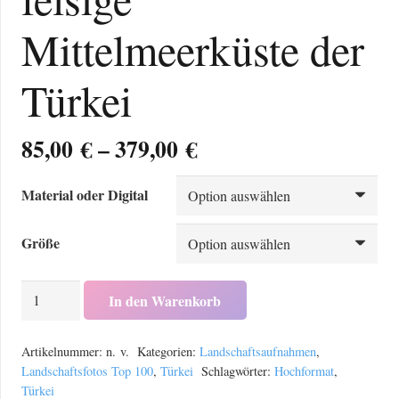
Mittelmeerküste der
Türkei
Preisspanne:
85,00
€
–
379,00
€
85,00 €
bis
Material oder Digital
379,00 €
Größe
Hochformat:
In den Warenkorb
Die
felsige
Artikelnummer:
n. v.
Kategorien:
Landschaftsaufnahmen
,
Mittelmeerküste
Landschaftsfotos Top 100
,
Türkei
Schlagwörter:
Hochformat
,
Türkei
der