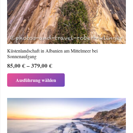
Küstenlandschaft in Albanien am Mittelmeer bei
Sonnenaufgang
Preisspanne:
85,00
€
–
379,00
€
85,00 €
Dieses
Ausführung wählen
bis
Produkt
379,00 €
weist
mehrere
Varianten
auf.
Die
Optionen