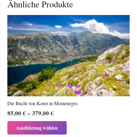
Ähnliche Produkte
Die Bucht von Kotor in Montenegro
Preisspanne:
85,00
€
–
379,00
€
85,00 €
Dieses
Ausführung wählen
bis
Produkt
379,00 €