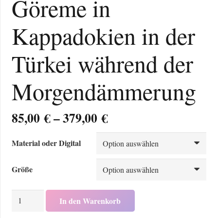
Göreme in
Kappadokien in der
Türkei während der
Morgendämmerung
Preisspanne:
85,00
€
–
379,00
€
85,00 €
bis
Material oder Digital
379,00 €
Größe
Göreme
In den Warenkorb
in