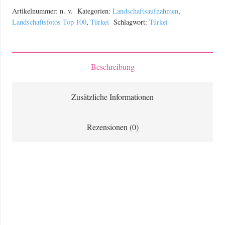
Kappadokien
Artikelnummer:
n. v.
Kategorien:
Landschaftsaufnahmen
,
in
Landschaftsfotos Top 100
,
Türkei
Schlagwort:
Türkei
der
Türkei
während
Beschreibung
der
Morgendämmerung
Zusätzliche Informationen
Menge
Rezensionen (0)