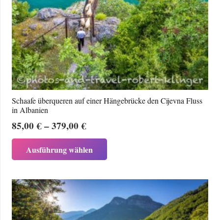
Schaafe überqueren auf einer Hängebrücke den Cijevna Fluss
in Albanien
Preisspanne:
85,00
€
–
379,00
€
85,00 €
Dieses
Ausführung wählen
bis
Produkt
379,00 €
weist
mehrere
Varianten
auf.