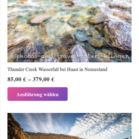
Thunder Creek Wasserfall bei Haast in Neuseeland
Preisspanne:
85,00
€
–
379,00
€
85,00 €
Dieses
Ausführung wählen
bis
Produkt
379,00 €
weist
mehrere
Varianten
auf.