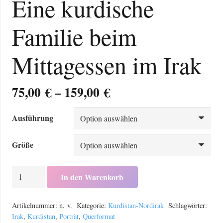
Eine kurdische
Familie beim
Mittagessen im Irak
Preisspanne:
75,00
€
–
159,00
€
75,00 €
bis
Ausführung
159,00 €
Größe
Eine
In den Warenkorb
kurdische
Familie
Artikelnummer:
n. v.
Kategorie:
Kurdistan-Nordirak
Schlagwörter:
beim
Irak
,
Kurdistan
,
Porträt
,
Querformat