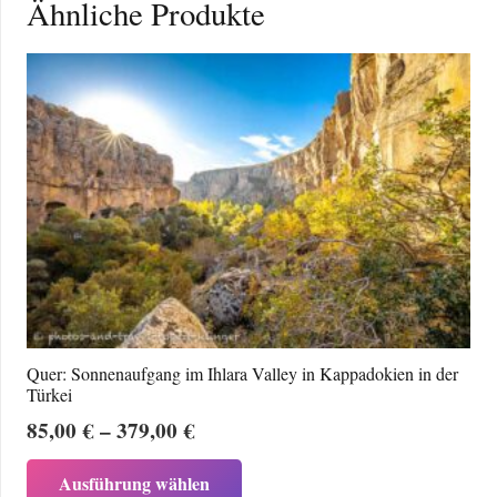
Ähnliche Produkte
Quer: Sonnenaufgang im Ihlara Valley in Kappadokien in der
Türkei
Preisspanne:
85,00
€
–
379,00
€
85,00 €
Dieses
Ausführung wählen
bis
Produkt