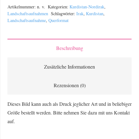
T4
Artikelnummer:
n. v.
Kategorien:
Kurdistan-Nordirak
,
Syncro
Landschaftsaufnahmen
Schlagwörter:
Irak
,
Kurdistan
,
Landschaftsaufnahme
,
Querformat
auf
dem
Weg
in
Beschreibung
die
Berge
Zusätzliche Informationen
zwischen
dem
Rezensionen (0)
Irak
und
Dieses Bild kann auch als Druck jeglicher Art und in beliebiger
dem
Größe bestellt werden. Bitte nehmen Sie dazu mit uns Kontakt
Iran
auf.
Menge