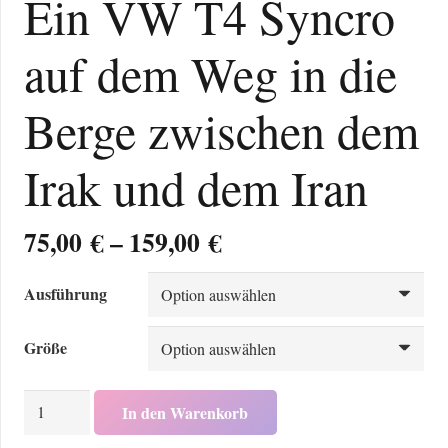
Ein VW T4 Syncro
auf dem Weg in die
Berge zwischen dem
Irak und dem Iran
Preisspanne:
75,00
€
–
159,00
€
75,00 €
bis
Ausführung
159,00 €
Größe
Ein
In den Warenkorb
VW