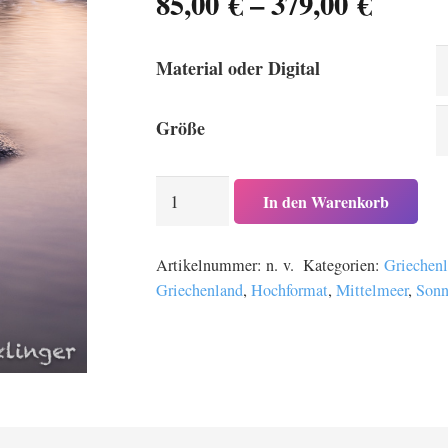
Preis
85,00
€
–
379,00
€
85,00 
bis
Material oder Digital
379,00
Größe
Ein
In den Warenkorb
Sandsteinfelsen
im
Artikelnummer:
n. v.
Kategorien:
Griechen
Mittelmeer
Griechenland
,
Hochformat
,
Mittelmeer
,
Sonn
auf
Chalkidiki
in
Griechenland
Menge