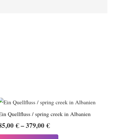
Ein Quellfluss / spring creek in Albanien
Preisspanne:
85,00
€
–
379,00
€
85,00 €
Dieses