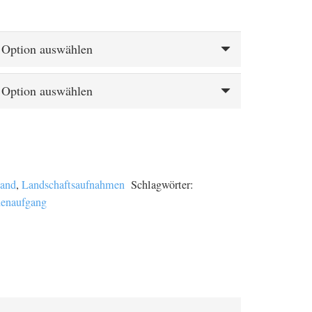
spanne:
€
 €
land
,
Landschaftsaufnahmen
Schlagwörter:
enaufgang