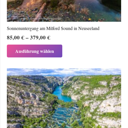
der
Produktseite
gewählt
werden
Sonnenuntergang am Milford Sound in Neuseeland
Preisspanne:
85,00
€
–
379,00
€
85,00 €
Dieses
Ausführung wählen
bis
Produkt
379,00 €
weist
mehrere
Varianten
auf.
Die
Optionen
können
auf
der