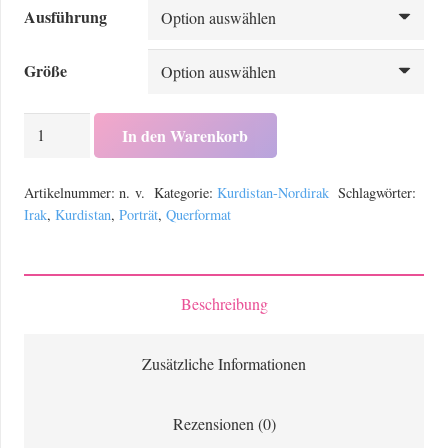
bis
Ausführung
159,00 €
Größe
Ein
In den Warenkorb
kurdischer
Junge
Artikelnummer:
n. v.
Kategorie:
Kurdistan-Nordirak
Schlagwörter:
steht
Irak
,
Kurdistan
,
Porträt
,
Querformat
an
der
Türe
Beschreibung
zum
gemeinsamen
Zusätzliche Informationen
Schlafzimmer
der
Rezensionen (0)
Familie