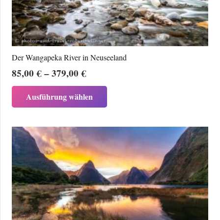
Der Wangapeka River in Neuseeland
Preisspanne:
85,00
€
–
379,00
€
85,00 €
Dieses
Ausführung wählen
bis
Produkt
379,00 €
weist
mehrere
Varianten
auf.
Die
Optionen
können
auf