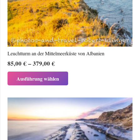
Leuchtturm an der Mittelmeerküste von Albanien
Preisspanne:
85,00
€
–
379,00
€
85,00 €
Dieses
Ausführung wählen
bis
Produkt
379,00 €
weist
mehrere
Varianten
auf.
Die
Optionen