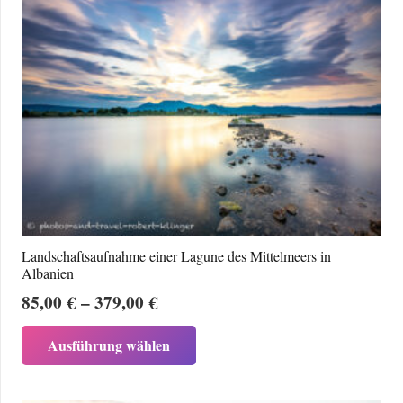
Landschaftsaufnahme einer Lagune des Mittelmeers in
Albanien
Preisspanne:
85,00
€
–
379,00
€
85,00 €
Dieses
Ausführung wählen
bis
Produkt
379,00 €
weist
mehrere