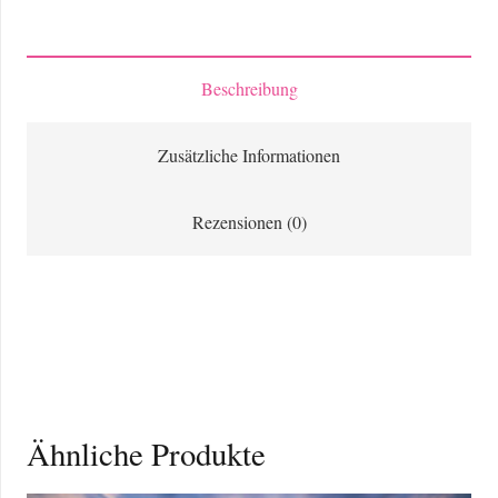
Türkei
im
Mittelmeer
Beschreibung
Menge
Zusätzliche Informationen
Rezensionen (0)
Ähnliche Produkte