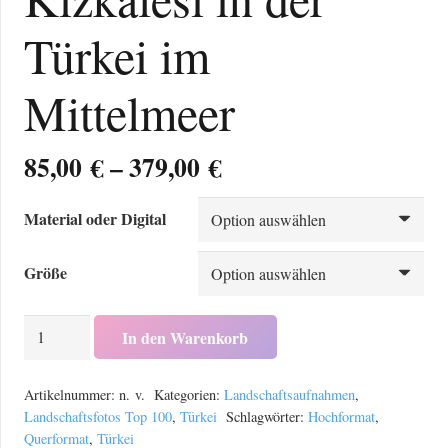
Türkei im
Mittelmeer
Preisspanne:
85,00
€
–
379,00
€
85,00 €
bis
Material oder Digital
379,00 €
Größe
Die
In den Warenkorb
Mädchenburg
Kizkalesi
Artikelnummer:
n. v.
Kategorien:
Landschaftsaufnahmen
,
in
Landschaftsfotos Top 100
,
Türkei
Schlagwörter:
Hochformat
,
Querformat
,
Türkei
der