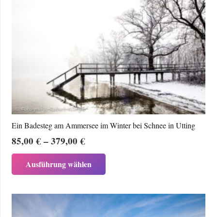
Ein Badesteg am Ammersee im Winter bei Schnee in Utting
Preisspanne:
85,00
€
–
379,00
€
85,00 €
Dieses
Ausführung wählen
bis
Produkt
379,00 €
weist
mehrere
Varianten