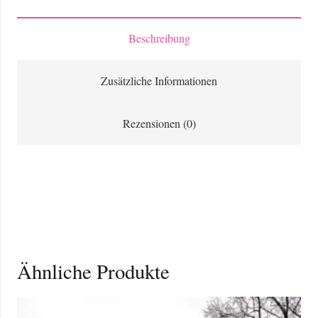
mit
Blick
Beschreibung
auf
die
Zusätzliche Informationen
Alpen
Menge
Rezensionen (0)
Ähnliche Produkte