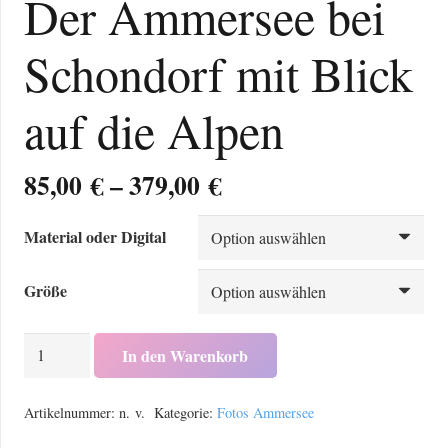
Der Ammersee bei
Schondorf mit Blick
auf die Alpen
Preisspanne:
85,00
€
–
379,00
€
85,00 €
bis
Material oder Digital
379,00 €
Größe
Der
In den Warenkorb
Ammersee
bei
Artikelnummer:
n. v.
Kategorie:
Fotos Ammersee
Schondorf