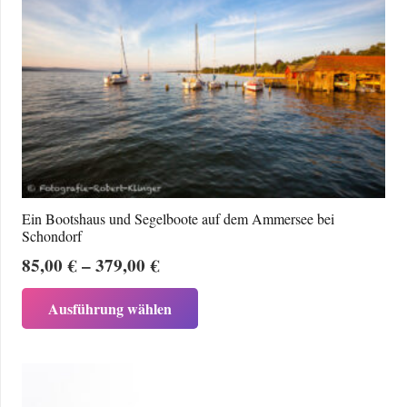
auf.
Die
Optionen
können
auf
der
Produktseite
gewählt
werden
Ein Bootshaus und Segelboote auf dem Ammersee bei
Schondorf
Preisspanne:
85,00
€
–
379,00
€
85,00 €
Dieses
Ausführung wählen
bis
Produkt
379,00 €
weist
mehrere
Varianten