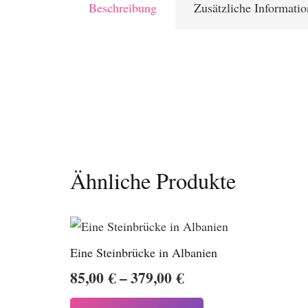
Beschreibung
Zusätzliche Informati
Ähnliche Produkte
Eine Steinbrücke in Albanien
Preisspanne:
85,00
€
–
379,00
€
85,00 €
Dieses