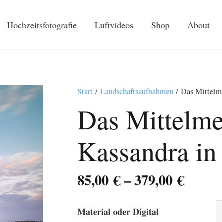
Hochzeitsfotografie
Luftvideos
Shop
About
Start
/
Landschaftsaufnahmen
/ Das Mittelme
Das Mittelme
Kassandra in
Preis
85,00
€
–
379,00
€
85,00 
bis
Material oder Digital
379,00