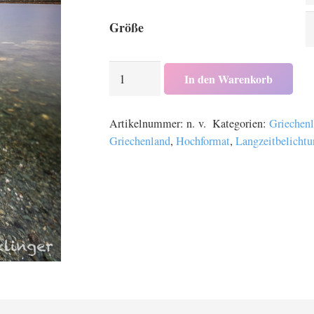
Größe
Das
In den Warenkorb
Mittelmeer
bei
Artikelnummer:
n. v.
Kategorien:
Griechen
Kassandra
Griechenland
,
Hochformat
,
Langzeitbelichtu
in
Griechenland
Menge