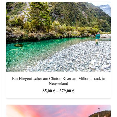
bis
379,00 €
Ein Fliegenfischer am Clinton River am Milford Track in
Neuseeland
Preisspanne:
85,00
€
–
379,00
€
85,00 €
bis
379,00 €