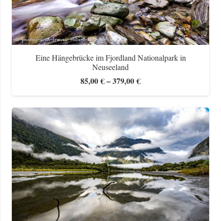
Eine Hängebrücke im Fjordland Nationalpark in
Neuseeland
Preisspanne:
85,00
€
–
379,00
€
85,00 €
bis
379,00 €