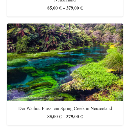
Preisspanne:
85,00
€
–
379,00
€
85,00 €
bis
379,00 €
Der Waihou Fluss, ein Spring Creek in Neuseeland
Preisspanne:
85,00
€
–
379,00
€
85,00 €