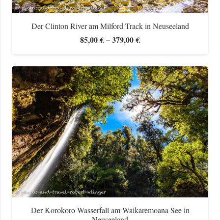
Der Clinton River am Milford Track in Neuseeland
Preisspanne:
85,00
€
–
379,00
€
85,00 €
bis
379,00 €
Der Korokoro Wasserfall am Waikaremoana See in
Neuseeland