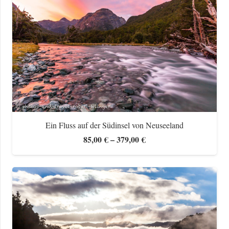
Ein Fluss auf der Südinsel von Neuseeland
Preisspanne:
85,00
€
–
379,00
€
85,00 €
bis
379,00 €