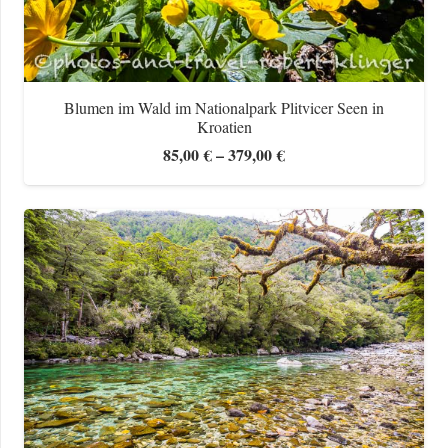
Blumen im Wald im Nationalpark Plitvicer Seen in
Kroatien
Preisspanne:
85,00
€
–
379,00
€
85,00 €
bis
379,00 €