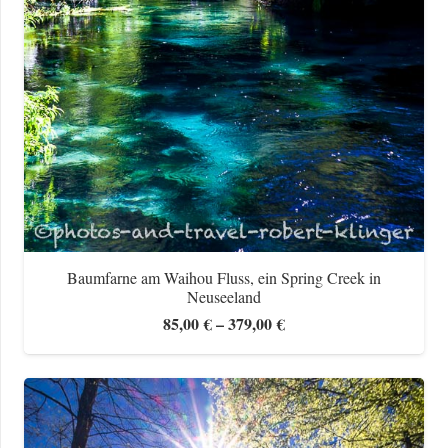
Baumfarne am Waihou Fluss, ein Spring Creek in
Neuseeland
Preisspanne:
85,00
€
–
379,00
€
85,00 €
bis
379,00 €